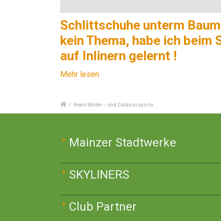
Schlittschuhe unterm Baum
kein Thema, habe ich beim 
auf Inlinern gelernt !
Mehr lesen
/
News Winter – und Outdoorsports
Mainzer Stadtwerke
SKYLINERS
Club Partner