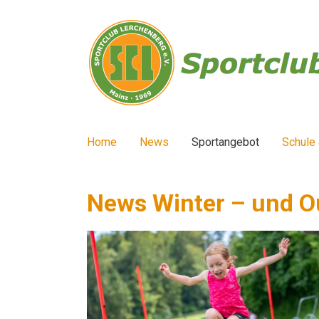
Home
News
Sportangebot
Schule 
News Winter – und O