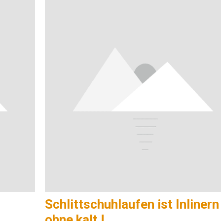
Schlittschuhlaufen ist Inlinern
ohne kalt !