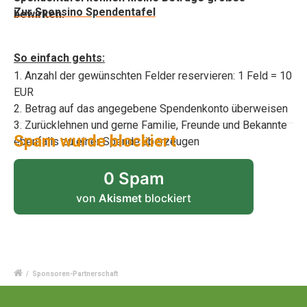
Zur Sponsino Spendentafel
bewirken.
So einfach gehts:
1. Anzahl der gewünschten Felder reservieren: 1 Feld = 10
EUR
2. Betrag auf das angegebene Spendenkonto überweisen
3. Zurücklehnen und gerne Familie, Freunde und Bekannte
Spam wurde blockiert
ebenfalls zu einer Spende überzeugen
0 Spam
von
Akismet
blockiert
/
Sponsoren-Partnerschaft